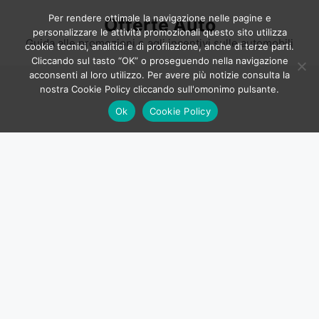
Vai
Per rendere ottimale la navigazione nelle pagine e
Offerte Auto
al
personalizzare le attività promozionali questo sito utilizza
contenuto
Guida alle promozioni e agli incentivi sulle automobili
cookie tecnici, analitici e di profilazione, anche di terze parti.
Cliccando sul tasto “OK” o proseguendo nella navigazione
acconsenti al loro utilizzo. Per avere più notizie consulta la
nostra Cookie Policy cliccando sull'omonimo pulsante.
Ok
Cookie Policy