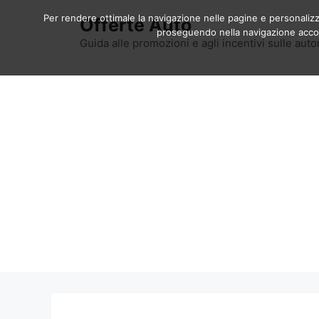
Vai
Per rendere ottimale la navigazione nelle pagine e personalizzar
Offerte Auto
al
proseguendo nella navigazione accons
contenuto
Guida alle promozioni e agli incentivi sulle auto