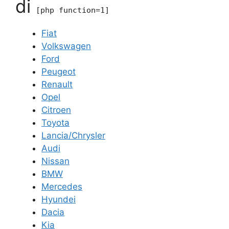
di
[php function=1]
Fiat
Volkswagen
Ford
Peugeot
Renault
Opel
Citroen
Toyota
Lancia/Chrysler
Audi
Nissan
BMW
Mercedes
Hyundei
Dacia
Kia