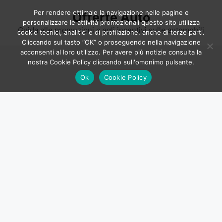
Vai
Per rendere ottimale la navigazione nelle pagine e
Offerte Auto
al
personalizzare le attività promozionali questo sito utilizza
contenuto
Guida alle promozioni e agli incentivi sulle automobili
cookie tecnici, analitici e di profilazione, anche di terze parti.
Cliccando sul tasto “OK” o proseguendo nella navigazione
acconsenti al loro utilizzo. Per avere più notizie consulta la
nostra Cookie Policy cliccando sull'omonimo pulsante.
Ok
Cookie Policy