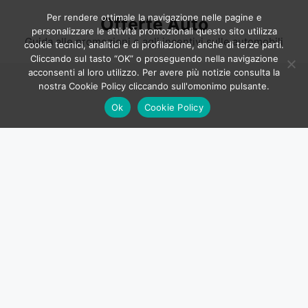
Vai
Per rendere ottimale la navigazione nelle pagine e
Offerte Auto
al
personalizzare le attività promozionali questo sito utilizza
contenuto
Guida alle promozioni e agli incentivi sulle automobili
cookie tecnici, analitici e di profilazione, anche di terze parti.
Cliccando sul tasto “OK” o proseguendo nella navigazione
acconsenti al loro utilizzo. Per avere più notizie consulta la
nostra Cookie Policy cliccando sull'omonimo pulsante.
Ok
Cookie Policy