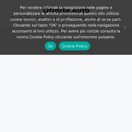
Vai
Per rendere ottimale la navigazione nelle pagine e
Offerte Auto
al
personalizzare le attività promozionali questo sito utilizza
contenuto
Guida alle promozioni e agli incentivi sulle automobili
cookie tecnici, analitici e di profilazione, anche di terze parti.
Cliccando sul tasto “OK” o proseguendo nella navigazione
acconsenti al loro utilizzo. Per avere più notizie consulta la
nostra Cookie Policy cliccando sull'omonimo pulsante.
Ok
Cookie Policy