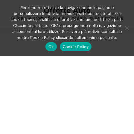
Vai
Per rendere ottimale la navigazione nelle pagine e
Offerte Auto
al
personalizzare le attività promozionali questo sito utilizza
contenuto
Guida alle promozioni e agli incentivi sulle automobili
cookie tecnici, analitici e di profilazione, anche di terze parti.
Cliccando sul tasto “OK” o proseguendo nella navigazione
acconsenti al loro utilizzo. Per avere più notizie consulta la
nostra Cookie Policy cliccando sull'omonimo pulsante.
Ok
Cookie Policy