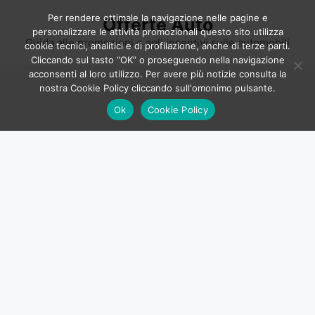
Vai
Per rendere ottimale la navigazione nelle pagine e
Offerte Auto
al
personalizzare le attività promozionali questo sito utilizza
contenuto
Guida alle promozioni e agli incentivi sulle automobili
cookie tecnici, analitici e di profilazione, anche di terze parti.
Cliccando sul tasto “OK” o proseguendo nella navigazione
acconsenti al loro utilizzo. Per avere più notizie consulta la
nostra Cookie Policy cliccando sull'omonimo pulsante.
Ok
Cookie Policy