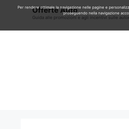
Vai
Per rendere ottimale la navigazione nelle pagine e personalizzar
Offerte Auto
al
proseguendo nella navigazione accons
contenuto
Guida alle promozioni e agli incentivi sulle auto