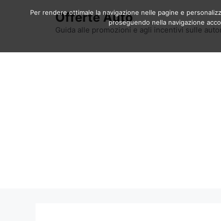
Vai
Per rendere ottimale la navigazione nelle pagine e personalizzar
Offerte Auto
al
proseguendo nella navigazione accons
contenuto
Guida alle promozioni e agli incentivi sulle auto