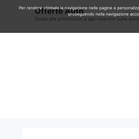
Vai
Per rendere ottimale la navigazione nelle pagine e personalizzar
Offerte Auto
al
proseguendo nella navigazione accons
contenuto
Guida alle promozioni e agli incentivi sulle auto