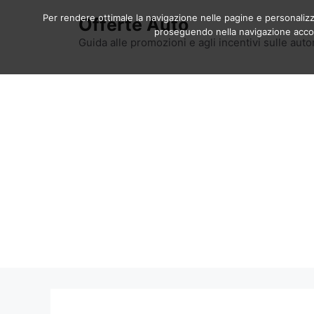
Vai
Per rendere ottimale la navigazione nelle pagine e personalizzar
Offerte Auto
al
proseguendo nella navigazione accons
contenuto
Guida alle promozioni e agli incentivi sulle auto